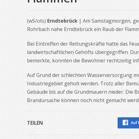
(wS/ots)
Erndtebrück
| Am Samstagmorgen, gege
Rohrbach nahe Erndtebrück ein Raub der Flam
Bei Eintreffen der Rettungskräfte hatte das Fe
landwirtschaftlichen Gehöfts übergegriffen. D
bemerkte, konnten die Bewohner rechtzeitig in
Auf Grund der schlechten Wasserversorgung m
Industriegebiet geholt werden. Trotz aller Be
Gebäude bis auf die Grundmauern nieder. Die B
Brandursache können noch nicht gemacht werden,
TEILEN
Auf 