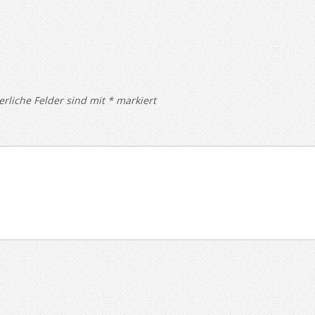
erliche Felder sind mit
*
markiert