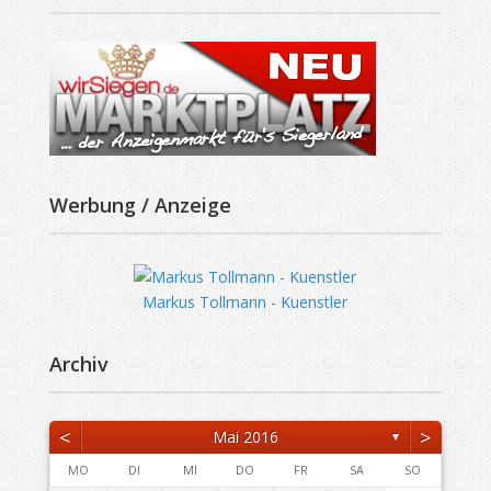
Werbung / Anzeige
Markus Tollmann - Kuenstler
Archiv
<
>
Mai 2016
▼
MO
DI
MI
DO
FR
SA
SO