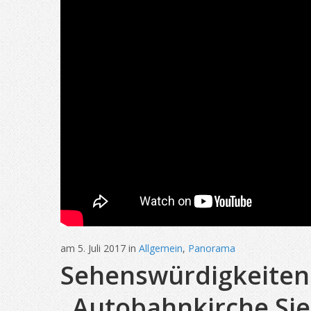
am 5. Juli 2017 in
Allgemein
,
Panorama
Sehenswürdigkeiten 
„Autobahnkirche Sie